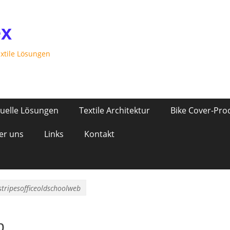
ex
extile Lösungen
duelle Lösungen
Textile Architektur
Bike Cover-Pro
er uns
Links
Kontakt
stripesofficeoldschoolweb
b