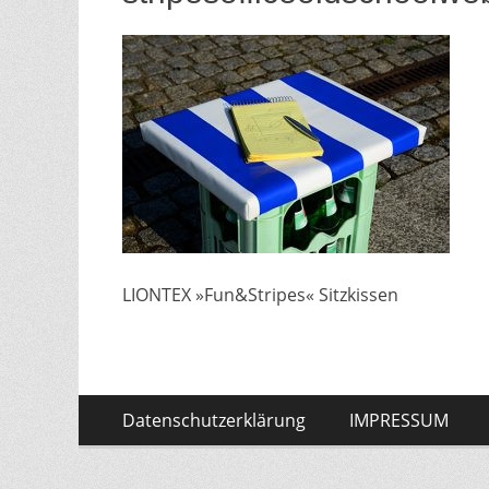
LIONTEX »Fun&Stripes« Sitzkissen
Zum
Menü
Datenschutzerklärung
IMPRESSUM
Inhalt:
Fußzeile