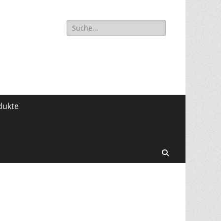
Suche
für:
dukte
Search