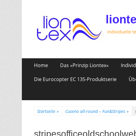
liont
individuelle t
Zum
Erstes
Home
Das »Prinzip Liontex«
Indivi
Inhalt:
Menü
Die Eurocopter EC 135-Produktserie
Üb
Startseite
»
Cuseno all-round – Fun&Stripes
»
stripesofficeoldschoolwe