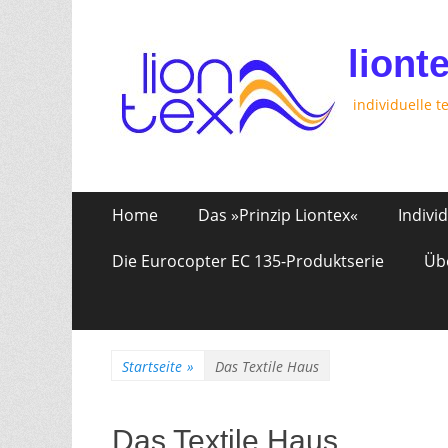
liont
individuelle t
Zum
Erstes
Home
Das »Prinzip Liontex«
Indivi
Inhalt:
Menü
Die Eurocopter EC 135-Produktserie
Üb
Startseite
»
Das Textile Haus
Das Textile Haus