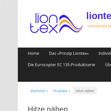
liont
individuelle t
Zum
Erstes
Home
Das »Prinzip Liontex«
Indivi
Inhalt:
Menü
Die Eurocopter EC 135-Produktserie
Üb
Startseite
»
Produkte
»
Hitze nähen
Hitze nähen