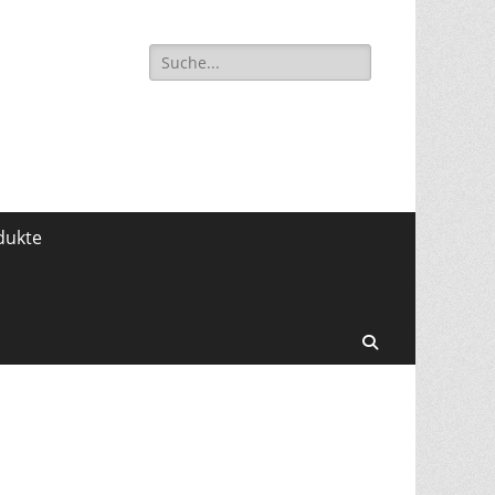
Suche
für:
dukte
Search