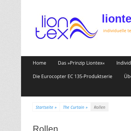
liont
individuelle t
Zum
Erstes
Home
Das »Prinzip Liontex«
Indivi
Inhalt:
Menü
Die Eurocopter EC 135-Produktserie
Üb
Startseite
»
The Curtain
»
Rollen
Rollen